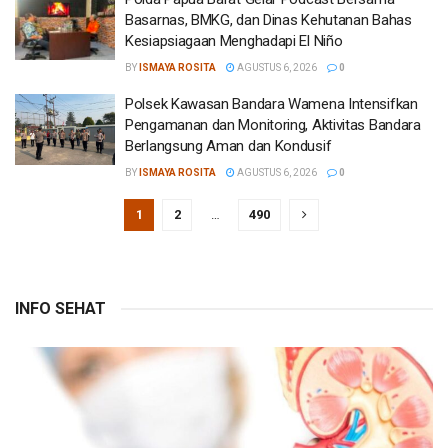
Basarnas, BMKG, dan Dinas Kehutanan Bahas
Kesiapsiagaan Menghadapi El Niño
BY
ISMAYA ROSITA
AGUSTUS 6, 2026
0
Polsek Kawasan Bandara Wamena Intensifkan
Pengamanan dan Monitoring, Aktivitas Bandara
Berlangsung Aman dan Kondusif
BY
ISMAYA ROSITA
AGUSTUS 6, 2026
0
1
2
…
490
INFO SEHAT