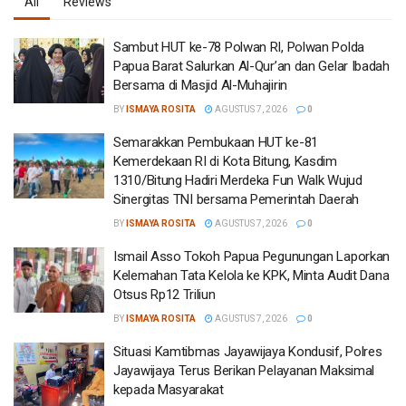
All
Reviews
Sambut HUT ke-78 Polwan RI, Polwan Polda
Papua Barat Salurkan Al-Qur’an dan Gelar Ibadah
Bersama di Masjid Al-Muhajirin
BY
ISMAYA ROSITA
AGUSTUS 7, 2026
0
Semarakkan Pembukaan HUT ke-81
Kemerdekaan RI di Kota Bitung, Kasdim
1310/Bitung Hadiri Merdeka Fun Walk Wujud
Sinergitas TNI bersama Pemerintah Daerah
BY
ISMAYA ROSITA
AGUSTUS 7, 2026
0
Ismail Asso Tokoh Papua Pegunungan Laporkan
Kelemahan Tata Kelola ke KPK, Minta Audit Dana
Otsus Rp12 Triliun
BY
ISMAYA ROSITA
AGUSTUS 7, 2026
0
Situasi Kamtibmas Jayawijaya Kondusif, Polres
Jayawijaya Terus Berikan Pelayanan Maksimal
kepada Masyarakat