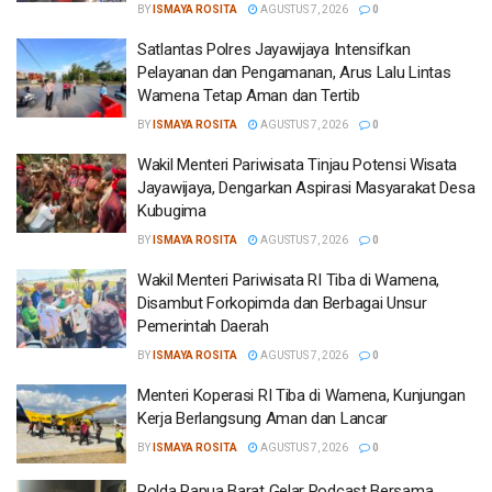
BY
ISMAYA ROSITA
AGUSTUS 7, 2026
0
Satlantas Polres Jayawijaya Intensifkan
Pelayanan dan Pengamanan, Arus Lalu Lintas
Wamena Tetap Aman dan Tertib
BY
ISMAYA ROSITA
AGUSTUS 7, 2026
0
Wakil Menteri Pariwisata Tinjau Potensi Wisata
Jayawijaya, Dengarkan Aspirasi Masyarakat Desa
Kubugima
BY
ISMAYA ROSITA
AGUSTUS 7, 2026
0
Wakil Menteri Pariwisata RI Tiba di Wamena,
Disambut Forkopimda dan Berbagai Unsur
Pemerintah Daerah
BY
ISMAYA ROSITA
AGUSTUS 7, 2026
0
Menteri Koperasi RI Tiba di Wamena, Kunjungan
Kerja Berlangsung Aman dan Lancar
BY
ISMAYA ROSITA
AGUSTUS 7, 2026
0
Polda Papua Barat Gelar Podcast Bersama