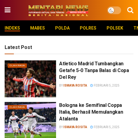
INDEKS
MABES
POLDA
POLRES
POLSEK
T
Latest Post
Atletico Madrid Tumbangkan
OLAHRAGA
Getafe 5-0 Tanpa Balas di Copa
Del Rey
BY
ISMAYA ROSITA
FEBRUARI 5, 2025
Bologna ke Semifinal Coppa
OLAHRAGA
Italia, Berhasil Memulangkan
Atalanta
BY
ISMAYA ROSITA
FEBRUARI 5, 2025