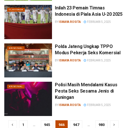
Inilah 23 Pemain Timnas
OLAHRAGA
Indonesia di Piala Asia U-20 2025
BY
ISMAYA ROSITA
FEBRUARI 5, 2025
Polda Jateng Ungkap TPPO
KRIMINAL
Modus Pekerja Seks Komersial
BY
ISMAYA ROSITA
FEBRUARI 5, 2025
Polisi Masih Mendalami Kasus
KRIMINAL
Pesta Seks Sesama Jenis di
Kuningan
BY
ISMAYA ROSITA
FEBRUARI 5, 2025
1
…
945
946
947
…
980