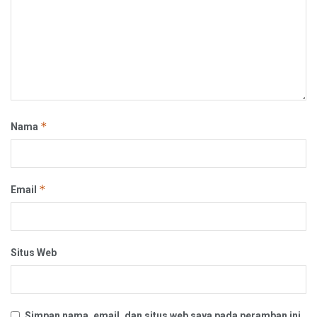
*
Nama
*
Email
Situs Web
Simpan nama, email, dan situs web saya pada peramban ini