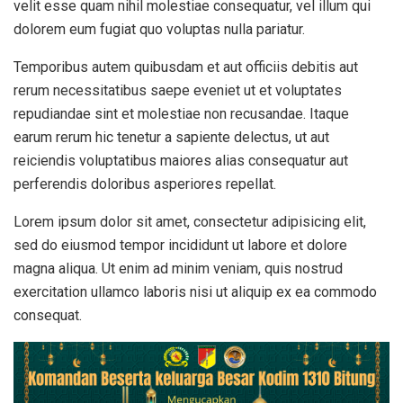
velit esse quam nihil molestiae consequatur, vel illum qui
dolorem eum fugiat quo voluptas nulla pariatur.
Temporibus autem quibusdam et aut officiis debitis aut
rerum necessitatibus saepe eveniet ut et voluptates
repudiandae sint et molestiae non recusandae. Itaque
earum rerum hic tenetur a sapiente delectus, ut aut
reiciendis voluptatibus maiores alias consequatur aut
perferendis doloribus asperiores repellat.
Lorem ipsum dolor sit amet, consectetur adipisicing elit,
sed do eiusmod tempor incididunt ut labore et dolore
magna aliqua. Ut enim ad minim veniam, quis nostrud
exercitation ullamco laboris nisi ut aliquip ex ea commodo
consequat.