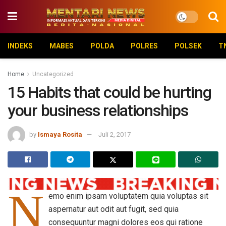
INDEKS
MABES
POLDA
POLRES
POLSEK
T
Home
Uncategorized
15 Habits that could be hurting
your business relationships
by
Ismaya Rosita
Juli 2, 2017
N
emo enim ipsam voluptatem quia voluptas sit
aspernatur aut odit aut fugit, sed quia
consequuntur magni dolores eos qui ratione