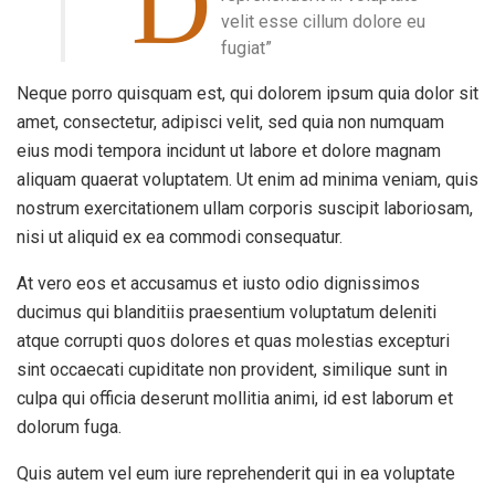
“D
velit esse cillum dolore eu
fugiat”
Neque porro quisquam est, qui dolorem ipsum quia dolor sit
amet, consectetur, adipisci velit, sed quia non numquam
eius modi tempora incidunt ut labore et dolore magnam
aliquam quaerat voluptatem. Ut enim ad minima veniam, quis
nostrum exercitationem ullam corporis suscipit laboriosam,
nisi ut aliquid ex ea commodi consequatur.
At vero eos et accusamus et iusto odio dignissimos
ducimus qui blanditiis praesentium voluptatum deleniti
atque corrupti quos dolores et quas molestias excepturi
sint occaecati cupiditate non provident, similique sunt in
culpa qui officia deserunt mollitia animi, id est laborum et
dolorum fuga.
Quis autem vel eum iure reprehenderit qui in ea voluptate