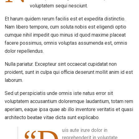
voluptatem sequi nesciunt.
Et harum quidem rerum facilis est et expedita distinctio.
Nam libero tempore, cum soluta nobis est eligendi optio
cumque nihil impedit quo minus id quod maxime placeat
facere possimus, omnis voluptas assumenda est, omnis
dolor repellendus.
Nulla pariatur. Excepteur sint occaecat cupidatat non
proident, sunt in culpa qui officia deserunt mollit anim id est
laborum.
Sed ut perspiciatis unde omnis iste natus error sit
voluptatem accusantium doloremque laudantium, totam rem
aperiam, eaque ipsa quae ab illo inventore veritatis et quasi
architecto beatae vitae dicta sunt explicabo.
uis aute irure dolor in
reprehenderit in voluptate