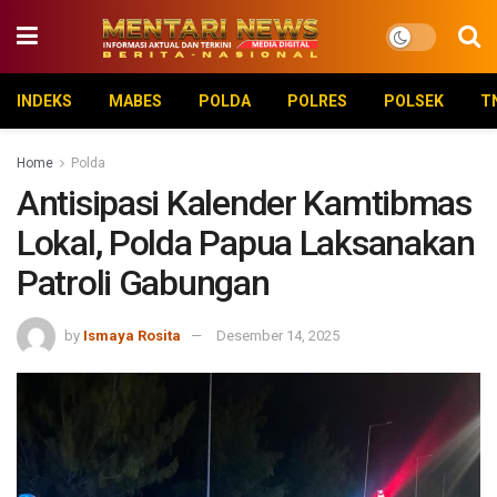
INDEKS
MABES
POLDA
POLRES
POLSEK
T
Home
Polda
Antisipasi Kalender Kamtibmas
Lokal, Polda Papua Laksanakan
Patroli Gabungan
by
Ismaya Rosita
Desember 14, 2025