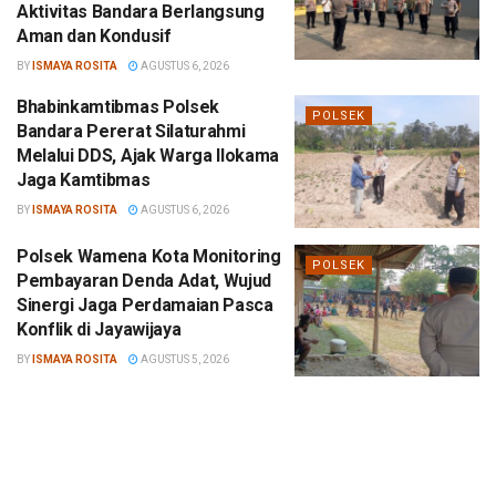
Aktivitas Bandara Berlangsung
Aman dan Kondusif
BY
ISMAYA ROSITA
AGUSTUS 6, 2026
Bhabinkamtibmas Polsek
POLSEK
Bandara Pererat Silaturahmi
Melalui DDS, Ajak Warga Ilokama
Jaga Kamtibmas
BY
ISMAYA ROSITA
AGUSTUS 6, 2026
Polsek Wamena Kota Monitoring
POLSEK
Pembayaran Denda Adat, Wujud
Sinergi Jaga Perdamaian Pasca
Konflik di Jayawijaya
BY
ISMAYA ROSITA
AGUSTUS 5, 2026