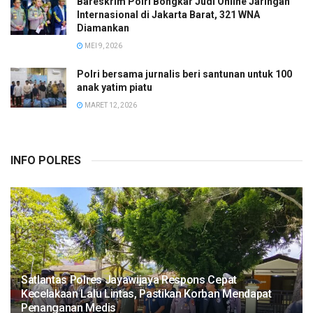
Bareskrim Polri Bongkar Judi Online Jaringan
Internasional di Jakarta Barat, 321 WNA
Diamankan
MEI 9, 2026
Polri bersama jurnalis beri santunan untuk 100
anak yatim piatu
MARET 12, 2026
INFO POLRES
Satlantas Polres Jayawijaya Respons Cepat
Kecelakaan Lalu Lintas, Pastikan Korban Mendapat
Penanganan Medis