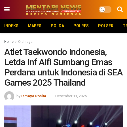
INDEKS
MABES
POLDA
POLRES
POLSEK
T
Home
Olahraga
Atlet Taekwondo Indonesia,
Letda Inf Alfi Sumbang Emas
Perdana untuk Indonesia di SEA
Games 2025 Thailand
by
Ismaya Rosita
Desember 11, 2025