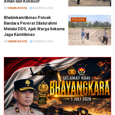
Aman dan Kondusif
BY
ISMAYA ROSITA
AGUSTUS 6, 2026
Bhabinkamtibmas Polsek
POLSEK
Bandara Pererat Silaturahmi
Melalui DDS, Ajak Warga Ilokama
Jaga Kamtibmas
BY
ISMAYA ROSITA
AGUSTUS 6, 2026