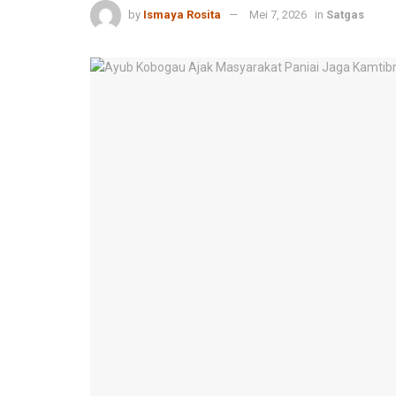
by
Ismaya Rosita
Mei 7, 2026
in
Satgas