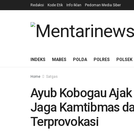
Redaksi
Kode Etik
Info Iklan
Pedoman Media Siber
INDEKS
MABES
POLDA
POLRES
POLSEK
Home
Satgas
Ayub Kobogau Ajak 
Jaga Kamtibmas da
Terprovokasi