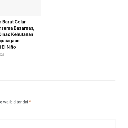
 Barat Gelar
rsama Basarnas,
Dinas Kehutanan
apsiagaan
 El Niño
026
*
g wajib ditandai