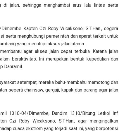
di jalan, sehingga menghambat arus lalu lintas serta
4/Dimembe Kapten Czi Roby Wicaksono, S.T.Han., segera
i serta menghubungi pemerintah dan aparat terkait untuk
bang yang menutupi akses jalan utama.
membantu agar akses jalan cepat terbuka. Karena jalan
lam beraktivitas. Ini merupakan bentuk kepedulian dan
p Danramil.
syarakat setempat, mereka bahu-membahu memotong dan
n seperti chainsaw, gergaji, kapak dan parang agar jalan
ramil 1310-04/Dimembe, Dandim 1310/Bitung Letkol Inf
en Czi Roby Wicaksono, S.T.Han., agar mengingatkan
dap cuaca ekstrem yang terjadi saat ini, yang berpotensi