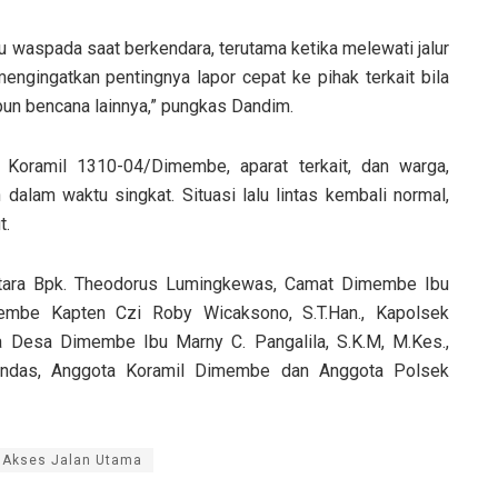
waspada saat berkendara, terutama ketika melewati jalur
ngingatkan pentingnya lapor cepat ke pihak terkait bila
un bencana lainnya,” pungkas Dandim.
 Koramil 1310-04/Dimembe, aparat terkait, dan warga,
alam waktu singkat. Situasi lalu lintas kembali normal,
t.
 Utara Bpk. Theodorus Lumingkewas, Camat Dimembe Ibu
embe Kapten Czi Roby Wicaksono, S.T.Han., Kapolsek
Desa Dimembe Ibu Marny C. Pangalila, S.K.M, M.Kes.,
tindas, Anggota Koramil Dimembe dan Anggota Polsek
 Akses Jalan Utama