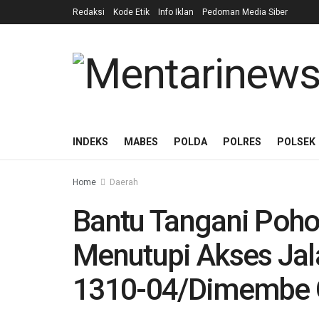
Redaksi
Kode Etik
Info Iklan
Pedoman Media Siber
INDEKS
MABES
POLDA
POLRES
POLSEK
Home
Daerah
Bantu Tangani Poh
Menutupi Akses Jal
1310-04/Dimembe 