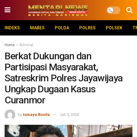
INDEKS
MABES
POLDA
POLRES
POLSEK
T
Home
Kriminal
Berkat Dukungan dan
Partisipasi Masyarakat,
Satreskrim Polres Jayawijaya
Ungkap Dugaan Kasus
Curanmor
by
Ismaya Rosita
Juli 9, 2026