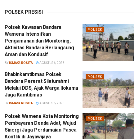
POLSEK PRESISI
Polsek Kawasan Bandara
POLSEK
Wamena Intensifkan
Pengamanan dan Monitoring,
Aktivitas Bandara Berlangsung
Aman dan Kondusif
BY
ISMAYA ROSITA
AGUSTUS 6, 2026
Bhabinkamtibmas Polsek
POLSEK
Bandara Pererat Silaturahmi
Melalui DDS, Ajak Warga Ilokama
Jaga Kamtibmas
BY
ISMAYA ROSITA
AGUSTUS 6, 2026
Polsek Wamena Kota Monitoring
POLSEK
Pembayaran Denda Adat, Wujud
Sinergi Jaga Perdamaian Pasca
Konflik di Jayawijaya