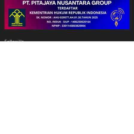
Follow Us
FAKTA
FBLB ke-34 di Welesi Dihentikan Usai Penembakan, Dua Warga
Sipil Terluka
Polres Jayawijaya Amankan Festival Lembah Baliem di Distrik
Walesi, Kegiatan Berlangsung Aman dan Kondusif