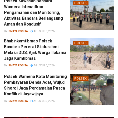
Polsek Kawasan Bandara
POLSEK
Wamena Intensifkan
Pengamanan dan Monitoring,
Aktivitas Bandara Berlangsung
Aman dan Kondusif
BY
ISMAYA ROSITA
AGUSTUS 6, 2026
Bhabinkamtibmas Polsek
POLSEK
Bandara Pererat Silaturahmi
Melalui DDS, Ajak Warga Ilokama
Jaga Kamtibmas
BY
ISMAYA ROSITA
AGUSTUS 6, 2026
Polsek Wamena Kota Monitoring
POLSEK
Pembayaran Denda Adat, Wujud
Sinergi Jaga Perdamaian Pasca
Konflik di Jayawijaya
BY
ISMAYA ROSITA
AGUSTUS 5, 2026