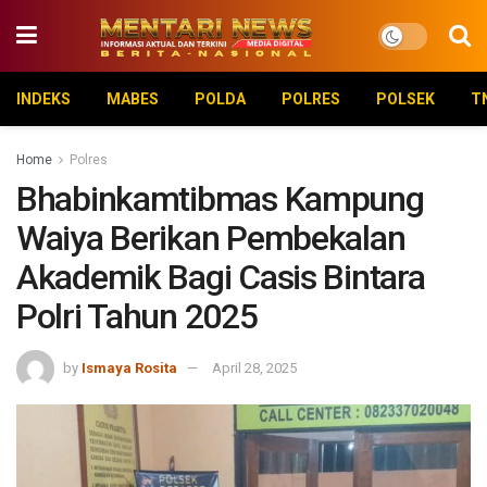
INDEKS
MABES
POLDA
POLRES
POLSEK
T
Home
Polres
Bhabinkamtibmas Kampung
Waiya Berikan Pembekalan
Akademik Bagi Casis Bintara
Polri Tahun 2025
by
Ismaya Rosita
April 28, 2025