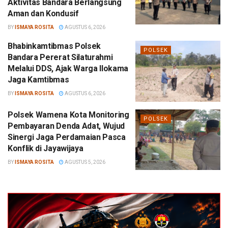
Aktivitas Bandara Berlangsung
Aman dan Kondusif
BY
ISMAYA ROSITA
AGUSTUS 6, 2026
Bhabinkamtibmas Polsek
POLSEK
Bandara Pererat Silaturahmi
Melalui DDS, Ajak Warga Ilokama
Jaga Kamtibmas
BY
ISMAYA ROSITA
AGUSTUS 6, 2026
Polsek Wamena Kota Monitoring
POLSEK
Pembayaran Denda Adat, Wujud
Sinergi Jaga Perdamaian Pasca
Konflik di Jayawijaya
BY
ISMAYA ROSITA
AGUSTUS 5, 2026