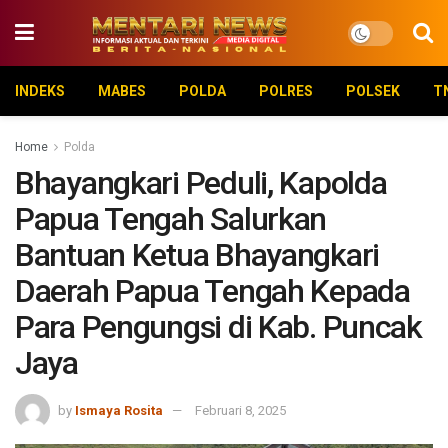
INDEKS
MABES
POLDA
POLRES
POLSEK
T
Home
Polda
Bhayangkari Peduli, Kapolda
Papua Tengah Salurkan
Bantuan Ketua Bhayangkari
Daerah Papua Tengah Kepada
Para Pengungsi di Kab. Puncak
Jaya
by
Ismaya Rosita
Februari 8, 2025