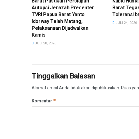
Barat Pastikan Persiapan
Kabid Huma
Autopsi Jenazah Presenter
Barat Tega
TVRI Papua Barat Yanto
Toleransi 
Idorway Telah Matang,
JULI 24, 2026
Pelaksanaan Dijadwalkan
Kamis
JULI 28, 2026
Tinggalkan Balasan
Alamat email Anda tidak akan dipublikasikan.
Ruas yan
*
Komentar