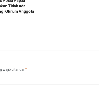
s Polda Papua
skan Tidak ada
bagi Oknum Anggota
*
g wajib ditandai