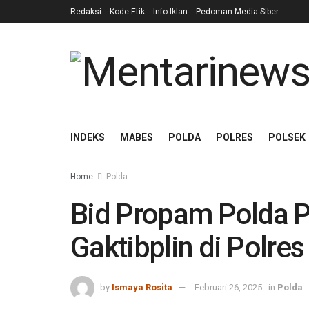
Redaksi
Kode Etik
Info Iklan
Pedoman Media Siber
INDEKS
MABES
POLDA
POLRES
POLSEK
Home
Polda
Bid Propam Polda 
Gaktibplin di Polre
by
Ismaya Rosita
Februari 26, 2025
in
Polda