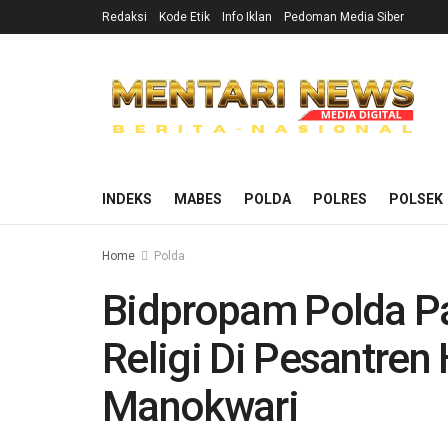
Redaksi
Kode Etik
Info Iklan
Pedoman Media Siber
INDEKS
MABES
POLDA
POLRES
POLSEK
Home
Polda
Bidpropam Polda Pa
Religi Di Pesantren 
Manokwari