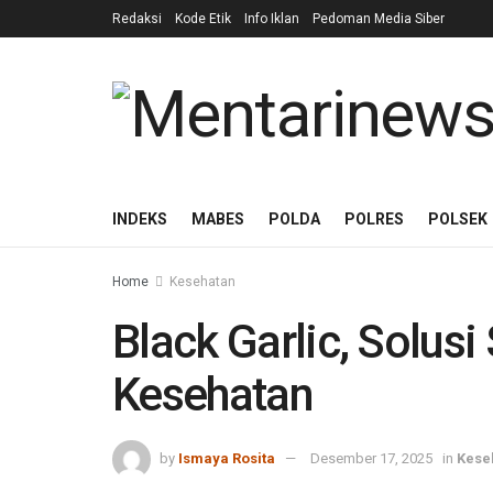
Redaksi
Kode Etik
Info Iklan
Pedoman Media Siber
INDEKS
MABES
POLDA
POLRES
POLSEK
Home
Kesehatan
Black Garlic, Solusi
Kesehatan
by
Ismaya Rosita
Desember 17, 2025
in
Kese