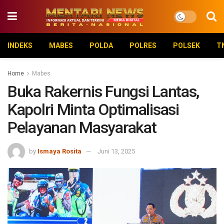
INDEKS
MABES
POLDA
POLRES
POLSEK
T
Home
Mabes
Buka Rakernis Fungsi Lantas,
Kapolri Minta Optimalisasi
Pelayanan Masyarakat
by
Ismaya Rosita
Juni 13, 2025