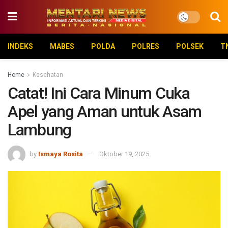
INDEKS
MABES
POLDA
POLRES
POLSEK
T
Home
Kesehatan
Catat! Ini Cara Minum Cuka
Apel yang Aman untuk Asam
Lambung
by
Ismaya Rosita
Oktober 19, 2025