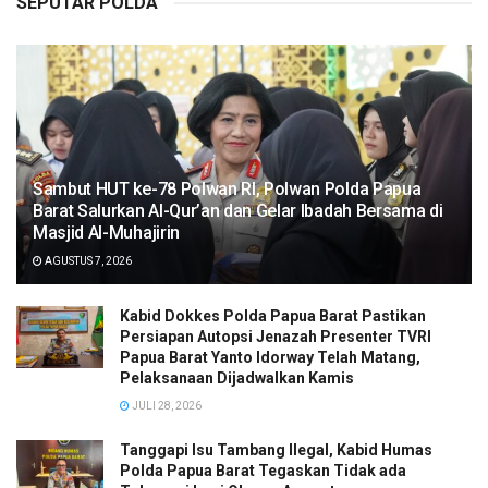
SEPUTAR POLDA
Sambut HUT ke-78 Polwan RI, Polwan Polda Papua
Barat Salurkan Al-Qur’an dan Gelar Ibadah Bersama di
Masjid Al-Muhajirin
AGUSTUS 7, 2026
Kabid Dokkes Polda Papua Barat Pastikan
Persiapan Autopsi Jenazah Presenter TVRI
Papua Barat Yanto Idorway Telah Matang,
Pelaksanaan Dijadwalkan Kamis
JULI 28, 2026
Tanggapi Isu Tambang Ilegal, Kabid Humas
Polda Papua Barat Tegaskan Tidak ada