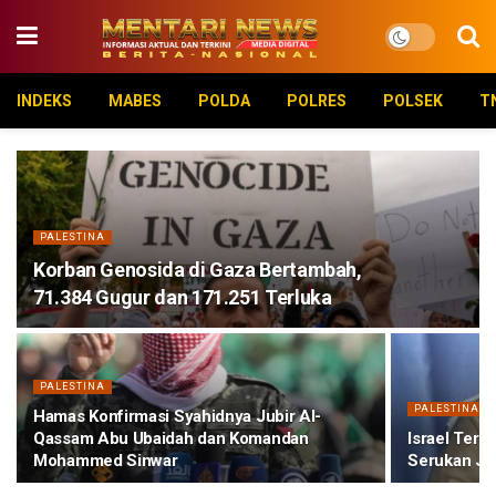
INDEKS
MABES
POLDA
POLRES
POLSEK
T
PALESTINA
Korban Genosida di Gaza Bertambah,
71.384 Gugur dan 171.251 Terluka
PALESTINA
PALESTINA
Hamas Konfirmasi Syahidnya Jubir Al-
Qassam Abu Ubaidah dan Komandan
Israel Teru
Mohammed Sinwar
Serukan Ja