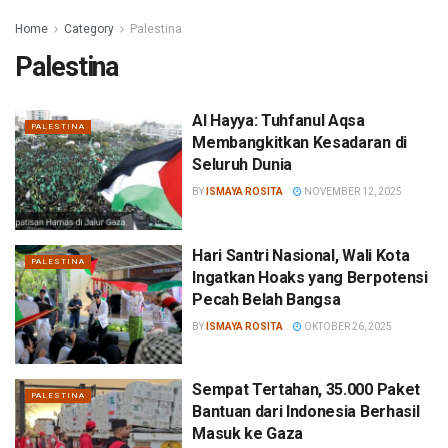
Home
Category
Palestina
Palestina
Al Hayya: Tuhfanul Aqsa
PALESTINA
Membangkitkan Kesadaran di
Seluruh Dunia
BY
ISMAYA ROSITA
NOVEMBER 12, 2025
Hari Santri Nasional, Wali Kota
PALESTINA
Ingatkan Hoaks yang Berpotensi
Pecah Belah Bangsa
BY
ISMAYA ROSITA
OKTOBER 26, 2025
Sempat Tertahan, 35.000 Paket
PALESTINA
Bantuan dari Indonesia Berhasil
Masuk ke Gaza