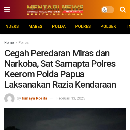
INDEKS
MABES
POLDA
POLRES
POLSEK
T
Home
Polres
Cegah Peredaran Miras dan
Narkoba, Sat Samapta Polres
Keerom Polda Papua
Laksanakan Razia Kendaraan
by
Ismaya Rosita
Februari 13, 2025