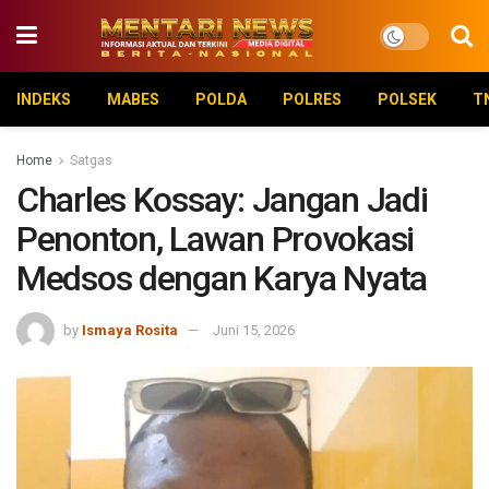
INDEKS
MABES
POLDA
POLRES
POLSEK
T
Home
Satgas
Charles Kossay: Jangan Jadi
Penonton, Lawan Provokasi
Medsos dengan Karya Nyata
by
Ismaya Rosita
Juni 15, 2026