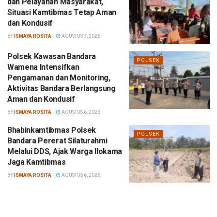
dan Pelayanan Masyarakat,
Situasi Kamtibmas Tetap Aman
dan Kondusif
BY
ISMAYA ROSITA
AGUSTUS 9, 2026
Polsek Kawasan Bandara
POLSEK
Wamena Intensifkan
Pengamanan dan Monitoring,
Aktivitas Bandara Berlangsung
Aman dan Kondusif
BY
ISMAYA ROSITA
AGUSTUS 6, 2026
Bhabinkamtibmas Polsek
POLSEK
Bandara Pererat Silaturahmi
Melalui DDS, Ajak Warga Ilokama
Jaga Kamtibmas
BY
ISMAYA ROSITA
AGUSTUS 6, 2026