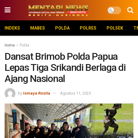
INDEKS
MABES
POLDA
POLRES
POLSEK
T
Home
Polda
Dansat Brimob Polda Papua
Lepas Tiga Srikandi Berlaga di
Ajang Nasional
by
Ismaya Rosita
Agustus 11, 2025