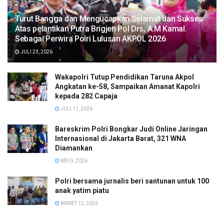
Turut Bangga dan Mengucapkan Selamat dan Sukses
Atas pelantikan Putra Brigjen Pol Drs, A.M Kamal.
Sebagai Perwira Polri Lulusan AKPOL 2026
JULI 23, 2026
Wakapolri Tutup Pendidikan Taruna Akpol
Angkatan ke-58, Sampaikan Amanat Kapolri
kepada 282 Capaja
JULI 11, 2026
Bareskrim Polri Bongkar Judi Online Jaringan
Internasional di Jakarta Barat, 321 WNA
Diamankan
MEI 9, 2026
Polri bersama jurnalis beri santunan untuk 100
anak yatim piatu
MARET 12, 2026