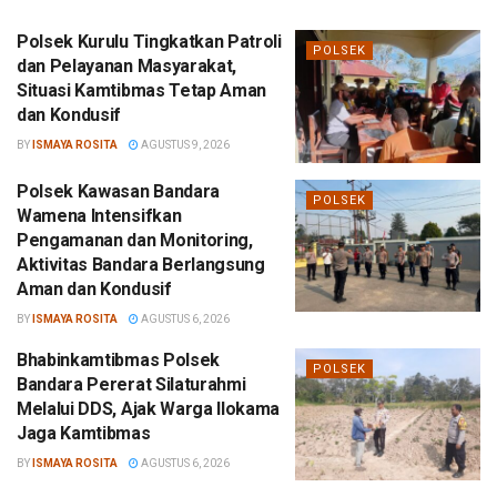
Polsek Kurulu Tingkatkan Patroli
POLSEK
dan Pelayanan Masyarakat,
Situasi Kamtibmas Tetap Aman
dan Kondusif
BY
ISMAYA ROSITA
AGUSTUS 9, 2026
Polsek Kawasan Bandara
POLSEK
Wamena Intensifkan
Pengamanan dan Monitoring,
Aktivitas Bandara Berlangsung
Aman dan Kondusif
BY
ISMAYA ROSITA
AGUSTUS 6, 2026
Bhabinkamtibmas Polsek
POLSEK
Bandara Pererat Silaturahmi
Melalui DDS, Ajak Warga Ilokama
Jaga Kamtibmas
BY
ISMAYA ROSITA
AGUSTUS 6, 2026