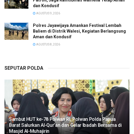
Patroli, Jaga Kamtibmas Wamena Tetap Aman
dan Kondusif
AGUSTUS 9, 2026
Polres Jayawijaya Amankan Festival Lembah
Baliem di Distrik Walesi, Kegiatan Berlangsung
Aman dan Kondusif
AGUSTUS 8, 2026
SEPUTAR POLDA
Sambut HUT ke-78 Polwan RI, Polwan Polda Papua
Barat Salurkan Al-Qur’an dan Gelar Ibadah Bersama di
Masjid Al-Muhajirin