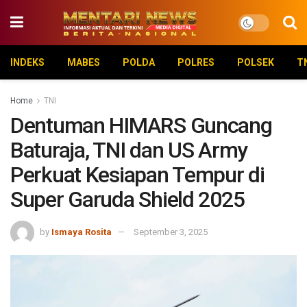
INDEKS
MABES
POLDA
POLRES
POLSEK
T
Home
TNI
Dentuman HIMARS Guncang
Baturaja, TNI dan US Army
Perkuat Kesiapan Tempur di
Super Garuda Shield 2025
by
Ismaya Rosita
September 3, 2025