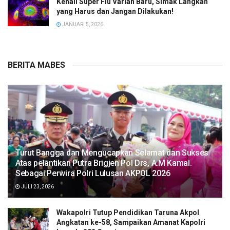
Kenali Super Flu Varian Baru, Simak Langkah
yang Harus dan Jangan Dilakukan!
JANUARI 5, 2026
BERITA MABES
Turut Bangga dan Mengucapkan Selamat dan Sukses
Atas pelantikan Putra Brigjen Pol Drs, A.M Kamal.
Sebagai Perwira Polri Lulusan AKPOL 2026
JULI 23, 2026
Wakapolri Tutup Pendidikan Taruna Akpol
Angkatan ke-58, Sampaikan Amanat Kapolri