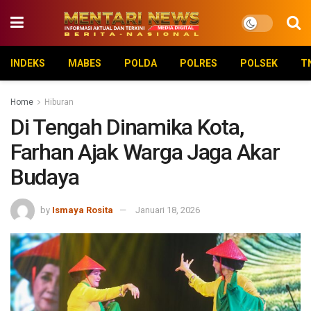
INDEKS
MABES
POLDA
POLRES
POLSEK
T
Home
Hiburan
Di Tengah Dinamika Kota,
Farhan Ajak Warga Jaga Akar
Budaya
by
Ismaya Rosita
Januari 18, 2026