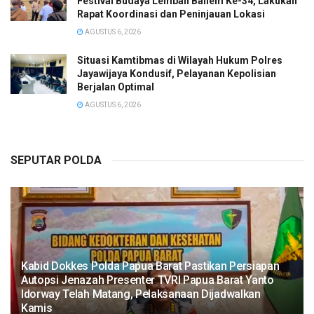
Festival Budaya Lembah Baliem Ke-34, Lakukan
Rapat Koordinasi dan Peninjauan Lokasi
AGUSTUS 6, 2026
Situasi Kamtibmas di Wilayah Hukum Polres
Jayawijaya Kondusif, Pelayanan Kepolisian
Berjalan Optimal
AGUSTUS 6, 2026
SEPUTAR POLDA
Kabid Dokkes Polda Papua Barat Pastikan Persiapan
Autopsi Jenazah Presenter TVRI Papua Barat Yanto
Idorway Telah Matang, Pelaksanaan Dijadwalkan
Kamis