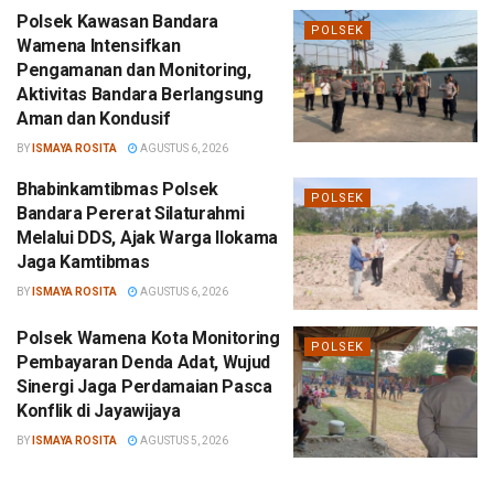
Polsek Kawasan Bandara
POLSEK
Wamena Intensifkan
Pengamanan dan Monitoring,
Aktivitas Bandara Berlangsung
Aman dan Kondusif
BY
ISMAYA ROSITA
AGUSTUS 6, 2026
Bhabinkamtibmas Polsek
POLSEK
Bandara Pererat Silaturahmi
Melalui DDS, Ajak Warga Ilokama
Jaga Kamtibmas
BY
ISMAYA ROSITA
AGUSTUS 6, 2026
Polsek Wamena Kota Monitoring
POLSEK
Pembayaran Denda Adat, Wujud
Sinergi Jaga Perdamaian Pasca
Konflik di Jayawijaya
BY
ISMAYA ROSITA
AGUSTUS 5, 2026