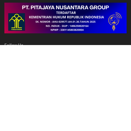
Follow Us
FAKTA
Situasi Kamtibmas Jayawijaya Kondusif, Polres Jayawijaya
Terus Berikan Pelayanan Maksimal kepada Masyarakat
Satlantas Polres Jayawijaya Intensifkan Pelayanan dan
Pengamanan, Arus Lalu Lintas Wamena Tetap Aman dan Tertib