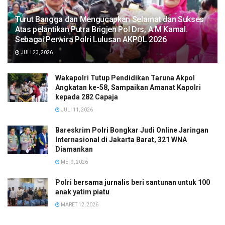
Turut Bangga dan Mengucapkan Selamat dan Sukses
Atas pelantikan Putra Brigjen Pol Drs, A.M Kamal.
Sebagai Perwira Polri Lulusan AKPOL 2026
JULI 23, 2026
Wakapolri Tutup Pendidikan Taruna Akpol
Angkatan ke-58, Sampaikan Amanat Kapolri
kepada 282 Capaja
JULI 11, 2026
Bareskrim Polri Bongkar Judi Online Jaringan
Internasional di Jakarta Barat, 321 WNA
Diamankan
MEI 9, 2026
Polri bersama jurnalis beri santunan untuk 100
anak yatim piatu
MARET 12, 2026