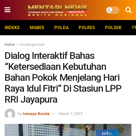
INDEKS
MABES
POLDA
POLRES
POLSEK
T
Home
Uncategorized
Dialog Interaktif Bahas
“Ketersediaan Kebutuhan
Bahan Pokok Menjelang Hari
Raya Idul Fitri” Di Stasiun LPP
RRI Jayapura
by
Ismaya Rosita
Maret 7, 2025