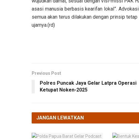
wujudkan damai, sesuai dengan visi-missi PAK 
asasi manusia berbasis kearifan lokal”. Advokas
semua akan terus dilakukan dengan prinsip tetap
ujarnya.(rd)
Previous Post
Polres Puncak Jaya Gelar Latpra Operasi
Ketupat Noken-2025
JANGAN LEWATKAN