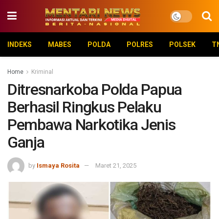
INDEKS
MABES
POLDA
POLRES
POLSEK
T
Home
Kriminal
Ditresnarkoba Polda Papua
Berhasil Ringkus Pelaku
Pembawa Narkotika Jenis
Ganja
by
Ismaya Rosita
Maret 21, 2025