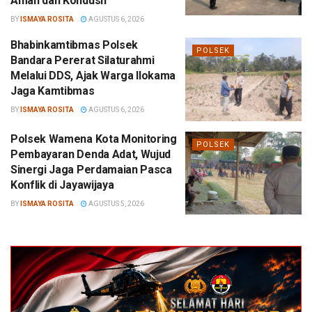
Aman dan Kondusif
BY
ISMAYA ROSITA
AGUSTUS 6, 2026
Bhabinkamtibmas Polsek
POLSEK
Bandara Pererat Silaturahmi
Melalui DDS, Ajak Warga Ilokama
Jaga Kamtibmas
BY
ISMAYA ROSITA
AGUSTUS 6, 2026
Polsek Wamena Kota Monitoring
POLSEK
Pembayaran Denda Adat, Wujud
Sinergi Jaga Perdamaian Pasca
Konflik di Jayawijaya
BY
ISMAYA ROSITA
AGUSTUS 5, 2026