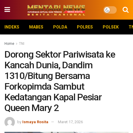
INDEKS
MABES
POLDA
POLRES
POLSEK
T
Home
TNI
Dorong Sektor Pariwisata ke
Kancah Dunia, Dandim
1310/Bitung Bersama
Forkopimda Sambut
Kedatangan Kapal Pesiar
Queen Mary 2
by
Ismaya Rosita
Maret 17, 2026