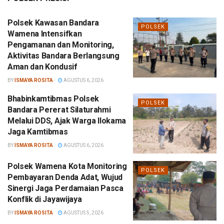
Polsek Kawasan Bandara
POLSEK
Wamena Intensifkan
Pengamanan dan Monitoring,
Aktivitas Bandara Berlangsung
Aman dan Kondusif
BY
ISMAYA ROSITA
AGUSTUS 6, 2026
Bhabinkamtibmas Polsek
POLSEK
Bandara Pererat Silaturahmi
Melalui DDS, Ajak Warga Ilokama
Jaga Kamtibmas
BY
ISMAYA ROSITA
AGUSTUS 6, 2026
Polsek Wamena Kota Monitoring
POLSEK
Pembayaran Denda Adat, Wujud
Sinergi Jaga Perdamaian Pasca
Konflik di Jayawijaya
BY
ISMAYA ROSITA
AGUSTUS 5, 2026