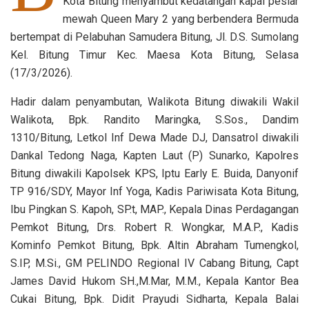
Kota Bitung menyambut kedatangan kapal pesiar
mewah Queen Mary 2 yang berbendera Bermuda
bertempat di Pelabuhan Samudera Bitung, Jl. D.S. Sumolang
Kel. Bitung Timur Kec. Maesa Kota Bitung, Selasa
(17/3/2026).
Hadir dalam penyambutan, Walikota Bitung diwakili Wakil
Walikota, Bpk. Randito Maringka, S.Sos., Dandim
1310/Bitung, Letkol Inf Dewa Made DJ, Dansatrol diwakili
Dankal Tedong Naga, Kapten Laut (P) Sunarko, Kapolres
Bitung diwakili Kapolsek KPS, Iptu Early E. Buida, Danyonif
TP 916/SDY, Mayor Inf Yoga, Kadis Pariwisata Kota Bitung,
Ibu Pingkan S. Kapoh, SP.t, MAP., Kepala Dinas Perdagangan
Pemkot Bitung, Drs. Robert R. Wongkar, M.A.P., Kadis
Kominfo Pemkot Bitung, Bpk. Altin Abraham Tumengkol,
S.IP, M.Si., GM PELINDO Regional IV Cabang Bitung, Capt
James David Hukom SH.,M.Mar, M.M., Kepala Kantor Bea
Cukai Bitung, Bpk. Didit Prayudi Sidharta, Kepala Balai