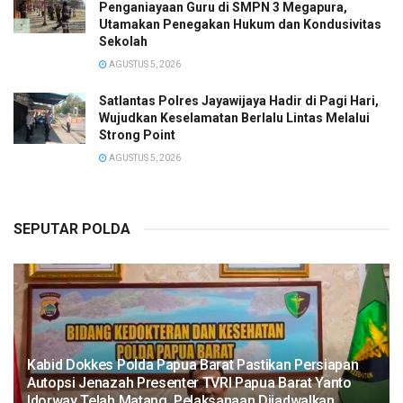
Penganiayaan Guru di SMPN 3 Megapura,
Utamakan Penegakan Hukum dan Kondusivitas
Sekolah
AGUSTUS 5, 2026
Satlantas Polres Jayawijaya Hadir di Pagi Hari,
Wujudkan Keselamatan Berlalu Lintas Melalui
Strong Point
AGUSTUS 5, 2026
SEPUTAR POLDA
Kabid Dokkes Polda Papua Barat Pastikan Persiapan
Autopsi Jenazah Presenter TVRI Papua Barat Yanto
Idorway Telah Matang, Pelaksanaan Dijadwalkan