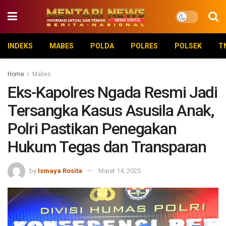
INDEKS
MABES
POLDA
POLRES
POLSEK
T
Home
Mabes
Eks-Kapolres Ngada Resmi Jadi
Tersangka Kasus Asusila Anak,
Polri Pastikan Penegakan
Hukum Tegas dan Transparan
by
Ismaya Rosita
Maret 14, 2025