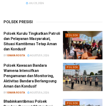
JULI 23, 2026
POLSEK PRESISI
Polsek Kurulu Tingkatkan Patroli
POLSEK
dan Pelayanan Masyarakat,
Situasi Kamtibmas Tetap Aman
dan Kondusif
BY
ISMAYA ROSITA
AGUSTUS 9, 2026
Polsek Kawasan Bandara
POLSEK
Wamena Intensifkan
Pengamanan dan Monitoring,
Aktivitas Bandara Berlangsung
Aman dan Kondusif
BY
ISMAYA ROSITA
AGUSTUS 6, 2026
Bhabinkamtibmas Polsek
POLSEK