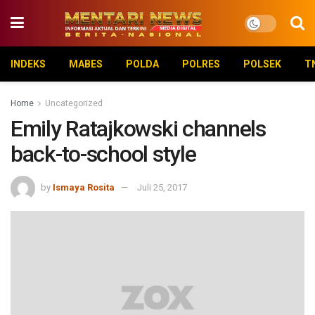
INDEKS
MABES
POLDA
POLRES
POLSEK
T
Home
Uncategorized
Emily Ratajkowski channels
back-to-school style
by
Ismaya Rosita
Juli 25, 2017