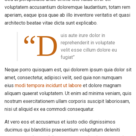
voluptatem accusantium doloremque laudantium, totam rem
aperiam, eaque ipsa quae ab illo inventore veritatis et quasi
architecto beatae vitae dicta sunt explicabo.
“D
uis aute irure dolor in
reprehenderit in voluptate
velit esse cillum dolore eu
fugiat”
Neque porro quisquam est, qui dolorem ipsum quia dolor sit
amet, consectetur, adipisci velit, sed quia non numquam
eius
modi tempora incidunt ut labore
et dolore magnam
aliquam quaerat voluptatem. Ut enim ad minima veniam, quis
nostrum exercitationem ullam corporis suscipit laboriosam,
nisi ut aliquid ex ea commodi consequatur.
At vero eos et accusamus et iusto odio dignissimos
ducimus qui blanditiis praesentium voluptatum deleniti