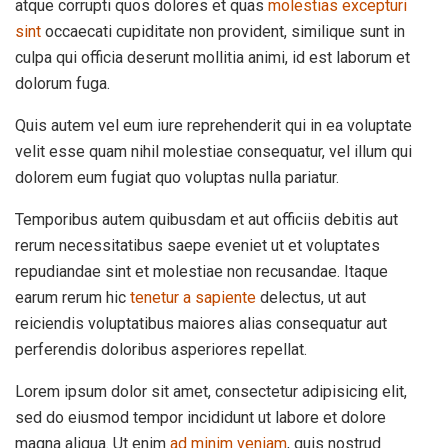
atque corrupti quos dolores et quas
molestias excepturi
sint
occaecati cupiditate non provident, similique sunt in
culpa qui officia deserunt mollitia animi, id est laborum et
dolorum fuga.
Quis autem vel eum iure reprehenderit qui in ea voluptate
velit esse quam nihil molestiae consequatur, vel illum qui
dolorem eum fugiat quo voluptas nulla pariatur.
Temporibus autem quibusdam et aut officiis debitis aut
rerum necessitatibus saepe eveniet ut et voluptates
repudiandae sint et molestiae non recusandae. Itaque
earum rerum hic
tenetur a sapiente
delectus, ut aut
reiciendis voluptatibus maiores alias consequatur aut
perferendis doloribus asperiores repellat.
Lorem ipsum dolor sit amet, consectetur adipisicing elit,
sed do eiusmod tempor incididunt ut labore et dolore
magna aliqua. Ut enim
ad minim veniam
, quis nostrud