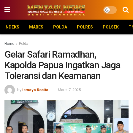
INDEKS
MABES
POLDA
POLRES
POLSEK
T
Home
Polda
Gelar Safari Ramadhan,
Kapolda Papua Ingatkan Jaga
Toleransi dan Keamanan
by
Ismaya Rosita
Maret 7, 2025