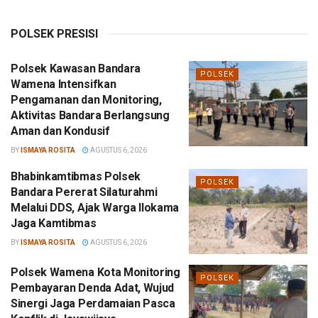
POLSEK PRESISI
Polsek Kawasan Bandara
POLSEK
Wamena Intensifkan
Pengamanan dan Monitoring,
Aktivitas Bandara Berlangsung
Aman dan Kondusif
BY
ISMAYA ROSITA
AGUSTUS 6, 2026
Bhabinkamtibmas Polsek
POLSEK
Bandara Pererat Silaturahmi
Melalui DDS, Ajak Warga Ilokama
Jaga Kamtibmas
BY
ISMAYA ROSITA
AGUSTUS 6, 2026
Polsek Wamena Kota Monitoring
POLSEK
Pembayaran Denda Adat, Wujud
Sinergi Jaga Perdamaian Pasca