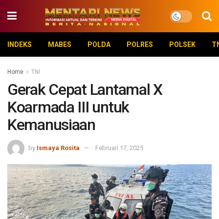
INDEKS
MABES
POLDA
POLRES
POLSEK
T
Home
TNI
Gerak Cepat Lantamal X
Koarmada III untuk
Kemanusiaan
by
Ismaya Rosita
Februari 17, 2025