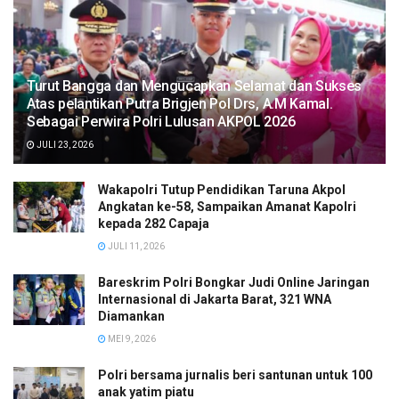
Turut Bangga dan Mengucapkan Selamat dan Sukses
Atas pelantikan Putra Brigjen Pol Drs, A.M Kamal.
Sebagai Perwira Polri Lulusan AKPOL 2026
JULI 23, 2026
Wakapolri Tutup Pendidikan Taruna Akpol
Angkatan ke-58, Sampaikan Amanat Kapolri
kepada 282 Capaja
JULI 11, 2026
Bareskrim Polri Bongkar Judi Online Jaringan
Internasional di Jakarta Barat, 321 WNA
Diamankan
MEI 9, 2026
Polri bersama jurnalis beri santunan untuk 100
anak yatim piatu