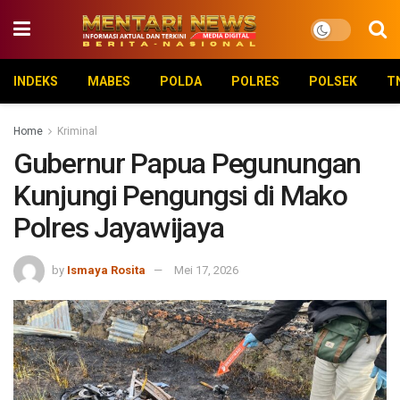
INDEKS
MABES
POLDA
POLRES
POLSEK
T
Home
Kriminal
Gubernur Papua Pegunungan
Kunjungi Pengungsi di Mako
Polres Jayawijaya
by
Ismaya Rosita
Mei 17, 2026