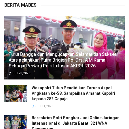
BERITA MABES
Turut Bangga dan Mengucapkan Selamat dan Sukses
Atas pelantikan Putra Brigjen Pol Drs, A.M Kamal.
Sebagai Perwira Polri Lulusan AKPOL 2026
JULI 23, 2026
Wakapolri Tutup Pendidikan Taruna Akpol
Angkatan ke-58, Sampaikan Amanat Kapolri
kepada 282 Capaja
JULI 11, 2026
Bareskrim Polri Bongkar Judi Online Jaringan
Internasional di Jakarta Barat, 321 WNA
Diamankan