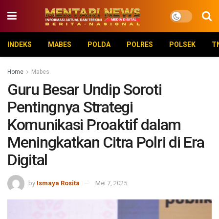
INDEKS
MABES
POLDA
POLRES
POLSEK
T
Home
Mabes
Guru Besar Undip Soroti
Pentingnya Strategi
Komunikasi Proaktif dalam
Meningkatkan Citra Polri di Era
Digital
by
Ismaya Rosita
Mei 7, 2025