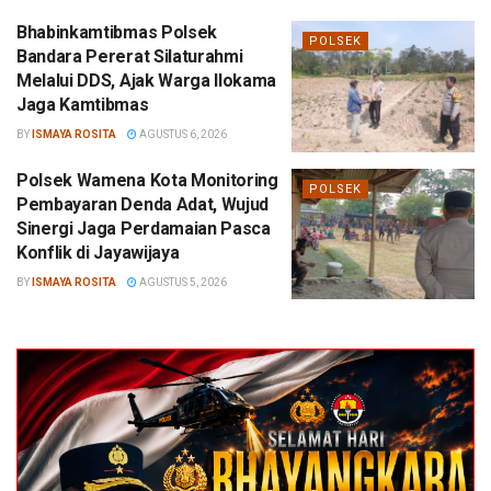
Bhabinkamtibmas Polsek
POLSEK
Bandara Pererat Silaturahmi
Melalui DDS, Ajak Warga Ilokama
Jaga Kamtibmas
BY
ISMAYA ROSITA
AGUSTUS 6, 2026
Polsek Wamena Kota Monitoring
POLSEK
Pembayaran Denda Adat, Wujud
Sinergi Jaga Perdamaian Pasca
Konflik di Jayawijaya
BY
ISMAYA ROSITA
AGUSTUS 5, 2026