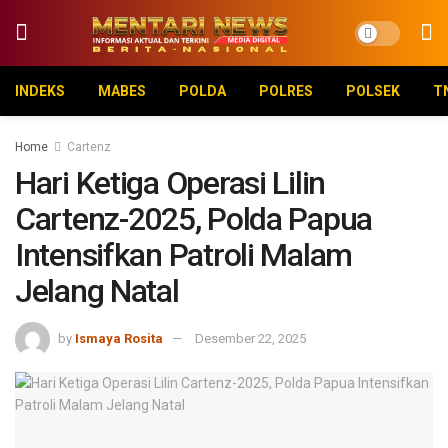
INDEKS
MABES
POLDA
POLRES
POLSEK
T
Home
Cartenz
Hari Ketiga Operasi Lilin
Cartenz-2025, Polda Papua
Intensifkan Patroli Malam
Jelang Natal
by
Ismaya Rosita
Desember 22, 2025