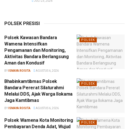
JULI 23, 2026
POLSEK PRESISI
Polsek Kawasan Bandara
POLSEK
Wamena Intensifkan
Pengamanan dan Monitoring,
Aktivitas Bandara Berlangsung
Aman dan Kondusif
BY
ISMAYA ROSITA
AGUSTUS 6, 2026
Bhabinkamtibmas Polsek
POLSEK
Bandara Pererat Silaturahmi
Melalui DDS, Ajak Warga Ilokama
Jaga Kamtibmas
BY
ISMAYA ROSITA
AGUSTUS 6, 2026
Polsek Wamena Kota Monitoring
POLSEK
Pembayaran Denda Adat, Wujud