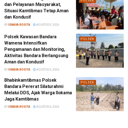
POLSEK
dan Pelayanan Masyarakat,
Situasi Kamtibmas Tetap Aman
dan Kondusif
BY
ISMAYA ROSITA
AGUSTUS 9, 2026
Polsek Kawasan Bandara
POLSEK
Wamena Intensifkan
Pengamanan dan Monitoring,
Aktivitas Bandara Berlangsung
Aman dan Kondusif
BY
ISMAYA ROSITA
AGUSTUS 6, 2026
Bhabinkamtibmas Polsek
POLSEK
Bandara Pererat Silaturahmi
Melalui DDS, Ajak Warga Ilokama
Jaga Kamtibmas
BY
ISMAYA ROSITA
AGUSTUS 6, 2026