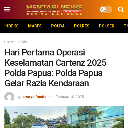
INDEKS
MABES
POLDA
POLRES
POLSEK
T
Home
Polda
Hari Pertama Operasi
Keselamatan Cartenz 2025
Polda Papua: Polda Papua
Gelar Razia Kendaraan
by
Ismaya Rosita
Februari 10, 2025