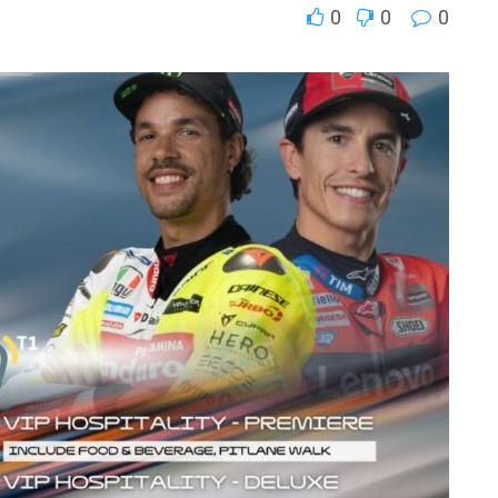
0
0
0