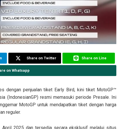
am
Share on Twitter
Share on Line
are on Whatsapp
s dengan penjualan tiket Early Bird, kini tiket MotoGP™
sia (IndonesianGP) resmi memasuki periode Presale. Ini
penggemar MotoGP untuk mendapatkan tiket dengan harga
n reguler.
April 2025 dan tersedia secara eksklusif melalui situs