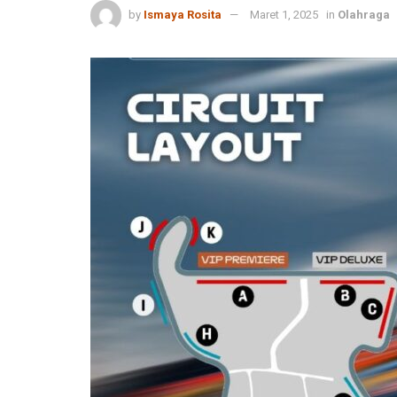
by
Ismaya Rosita
Maret 1, 2025
in
Olahraga