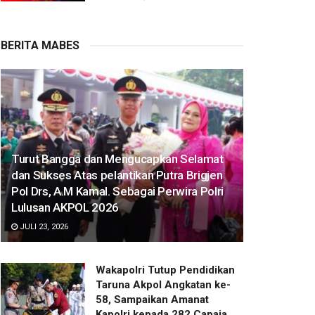
BERITA MABES
Turut Bangga dan Mengucapkan Selamat
dan Sukses Atas pelantikan Putra Brigjen
Pol Drs, A.M Kamal. Sebagai Perwira Polri
Lulusan AKPOL 2026
JULI 23, 2026
Wakapolri Tutup Pendidikan
Taruna Akpol Angkatan ke-
58, Sampaikan Amanat
Kapolri kepada 282 Capaja