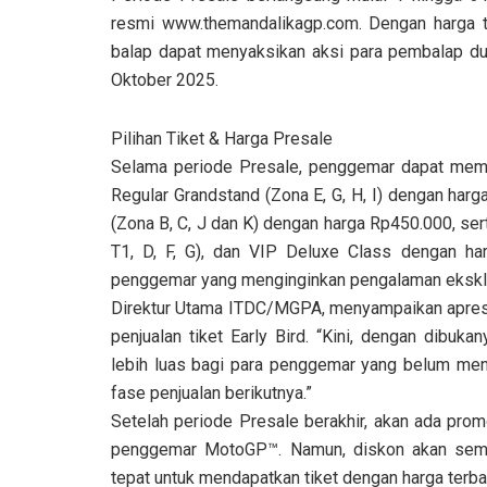
resmi www.themandalikagp.com. Dengan harga te
balap dapat menyaksikan aksi para pembalap duni
Oktober 2025.
Pilihan Tiket & Harga Presale
Selama periode Presale, penggemar dapat memili
Regular Grandstand (Zona E, G, H, I) dengan har
(Zona B, C, J dan K) dengan harga Rp450.000, se
T1, D, F, G), dan VIP Deluxe Class dengan ha
penggemar yang menginginkan pengalaman eksklu
Direktur Utama ITDC/MGPA, menyampaikan apresia
penjualan tiket Early Bird. “Kini, dengan dibu
lebih luas bagi para penggemar yang belum me
fase penjualan berikutnya.”
Setelah periode Presale berakhir, akan ada prom
penggemar MotoGP™. Namun, diskon akan semaki
tepat untuk mendapatkan tiket dengan harga terba