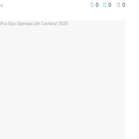
0
0
0
es