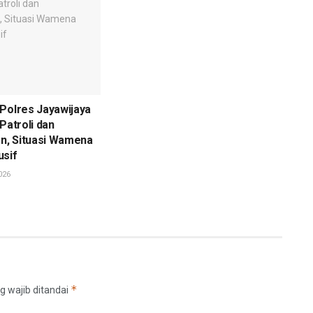
Polres Jayawijaya
Patroli dan
, Situasi Wamena
usif
026
*
g wajib ditandai