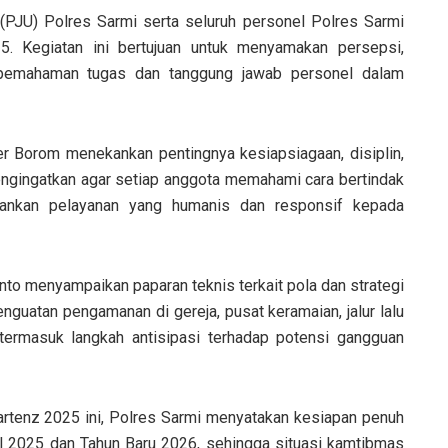
 (PJU) Polres Sarmi serta seluruh personel Polres Sarmi
25. Kegiatan ini bertujuan untuk menyamakan persepsi,
 pemahaman tugas dan tanggung jawab personel dalam
 Borom menekankan pentingnya kesiapsiagaan, disiplin,
engingatkan agar setiap anggota memahami cara bertindak
pankan pelayanan yang humanis dan responsif kepada
to menyampaikan paparan teknis terkait pola dan strategi
guatan pengamanan di gereja, pusat keramaian, jalur lalu
 termasuk langkah antisipasi terhadap potensi gangguan
artenz 2025 ini, Polres Sarmi menyatakan kesiapan penuh
 2025 dan Tahun Baru 2026, sehingga situasi kamtibmas