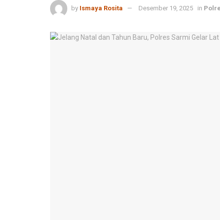
by
Ismaya Rosita
Desember 19, 2025
in
Polr