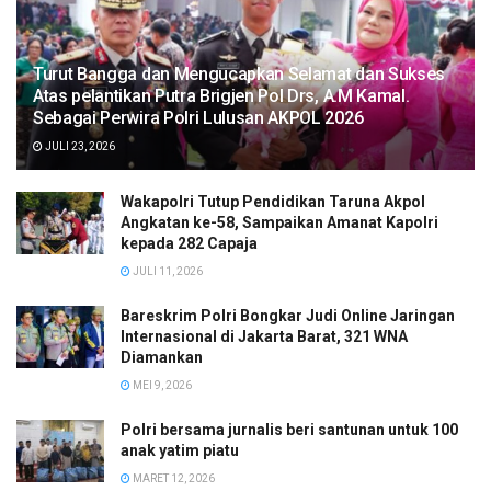
Turut Bangga dan Mengucapkan Selamat dan Sukses
Atas pelantikan Putra Brigjen Pol Drs, A.M Kamal.
Sebagai Perwira Polri Lulusan AKPOL 2026
JULI 23, 2026
Wakapolri Tutup Pendidikan Taruna Akpol
Angkatan ke-58, Sampaikan Amanat Kapolri
kepada 282 Capaja
JULI 11, 2026
Bareskrim Polri Bongkar Judi Online Jaringan
Internasional di Jakarta Barat, 321 WNA
Diamankan
MEI 9, 2026
Polri bersama jurnalis beri santunan untuk 100
anak yatim piatu
MARET 12, 2026