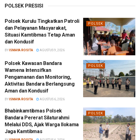
POLSEK PRESISI
Polsek Kurulu Tingkatkan Patroli
POLSEK
dan Pelayanan Masyarakat,
Situasi Kamtibmas Tetap Aman
dan Kondusif
BY
ISMAYA ROSITA
AGUSTUS 9, 2026
Polsek Kawasan Bandara
POLSEK
Wamena Intensifkan
Pengamanan dan Monitoring,
Aktivitas Bandara Berlangsung
Aman dan Kondusif
BY
ISMAYA ROSITA
AGUSTUS 6, 2026
Bhabinkamtibmas Polsek
POLSEK
Bandara Pererat Silaturahmi
Melalui DDS, Ajak Warga Ilokama
Jaga Kamtibmas
BY
ISMAYA ROSITA
AGUSTUS 6, 2026