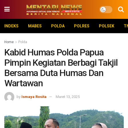
INDEKS
MABES
POLDA
POLRES
POLSEK
T
Home
Polda
Kabid Humas Polda Papua
Pimpin Kegiatan Berbagi Takjil
Bersama Duta Humas Dan
Wartawan
by
Ismaya Rosita
Maret 13, 2025