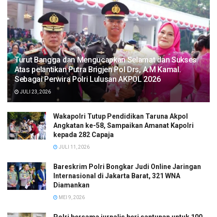
Turut Bangga dan Mengucapkan Selamat dan Sukses
Atas pelantikan Putra Brigjen Pol Drs, A.M Kamal.
Sebagai Perwira Polri Lulusan AKPOL 2026
JULI 23, 2026
Wakapolri Tutup Pendidikan Taruna Akpol
Angkatan ke-58, Sampaikan Amanat Kapolri
kepada 282 Capaja
JULI 11, 2026
Bareskrim Polri Bongkar Judi Online Jaringan
Internasional di Jakarta Barat, 321 WNA
Diamankan
MEI 9, 2026
Polri bersama jurnalis beri santunan untuk 100