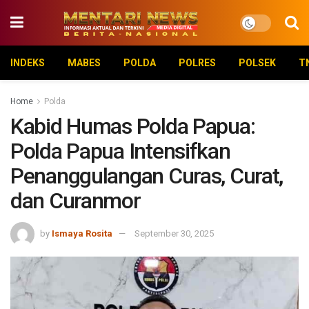
INDEKS
MABES
POLDA
POLRES
POLSEK
T
Home
Polda
Kabid Humas Polda Papua:
Polda Papua Intensifkan
Penanggulangan Curas, Curat,
dan Curanmor
by
Ismaya Rosita
September 30, 2025