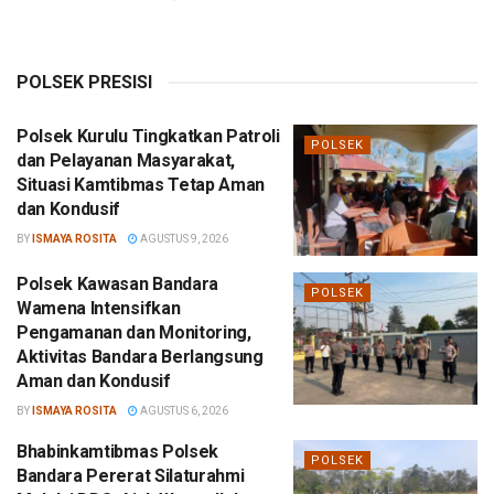
POLSEK PRESISI
Polsek Kurulu Tingkatkan Patroli
POLSEK
dan Pelayanan Masyarakat,
Situasi Kamtibmas Tetap Aman
dan Kondusif
BY
ISMAYA ROSITA
AGUSTUS 9, 2026
Polsek Kawasan Bandara
POLSEK
Wamena Intensifkan
Pengamanan dan Monitoring,
Aktivitas Bandara Berlangsung
Aman dan Kondusif
BY
ISMAYA ROSITA
AGUSTUS 6, 2026
Bhabinkamtibmas Polsek
POLSEK
Bandara Pererat Silaturahmi