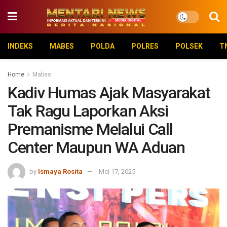
INDEKS
MABES
POLDA
POLRES
POLSEK
T
Home
Mabes
Kadiv Humas Ajak Masyarakat
Tak Ragu Laporkan Aksi
Premanisme Melalui Call
Center Maupun WA Aduan
by
Ismaya Rosita
Mei 17, 2025