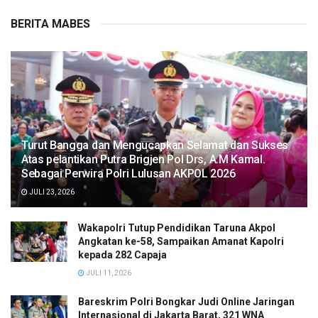
BERITA MABES
Turut Bangga dan Mengucapkan Selamat dan Sukses
Atas pelantikan Putra Brigjen Pol Drs, A.M Kamal.
Sebagai Perwira Polri Lulusan AKPOL 2026
JULI 23, 2026
Wakapolri Tutup Pendidikan Taruna Akpol
Angkatan ke-58, Sampaikan Amanat Kapolri
kepada 282 Capaja
JULI 11, 2026
Bareskrim Polri Bongkar Judi Online Jaringan
Internasional di Jakarta Barat, 321 WNA