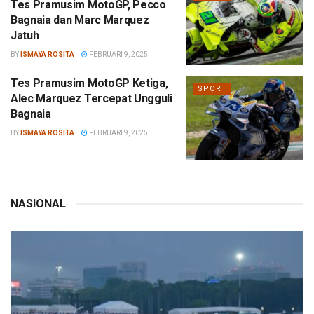
Tes Pramusim MotoGP, Pecco
Bagnaia dan Marc Marquez
Jatuh
BY
ISMAYA ROSITA
FEBRUARI 9, 2025
Tes Pramusim MotoGP Ketiga,
SPORT
Alec Marquez Tercepat Ungguli
Bagnaia
BY
ISMAYA ROSITA
FEBRUARI 9, 2025
NASIONAL