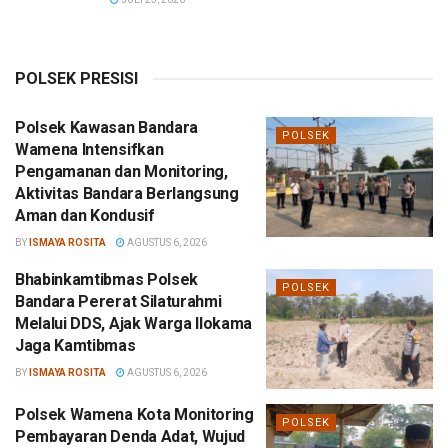
POLSEK PRESISI
Polsek Kawasan Bandara
POLSEK
Wamena Intensifkan
Pengamanan dan Monitoring,
Aktivitas Bandara Berlangsung
Aman dan Kondusif
BY
ISMAYA ROSITA
AGUSTUS 6, 2026
Bhabinkamtibmas Polsek
POLSEK
Bandara Pererat Silaturahmi
Melalui DDS, Ajak Warga Ilokama
Jaga Kamtibmas
BY
ISMAYA ROSITA
AGUSTUS 6, 2026
Polsek Wamena Kota Monitoring
POLSEK
Pembayaran Denda Adat, Wujud