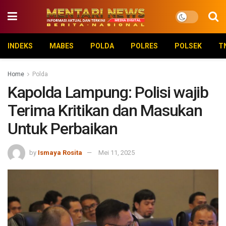
INDEKS
MABES
POLDA
POLRES
POLSEK
T
Home
Polda
Kapolda Lampung: Polisi wajib
Terima Kritikan dan Masukan
Untuk Perbaikan
by
Ismaya Rosita
Mei 11, 2025