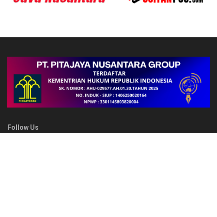
Follow Us
FAKTA
Sambut HUT ke-78 Polwan RI, Polwan Polda Papua Barat