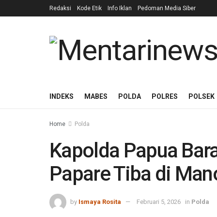
Redaksi
Kode Etik
Info Iklan
Pedoman Media Siber
INDEKS
MABES
POLDA
POLRES
POLSEK
Home
Polda
Kapolda Papua Barat
Papare Tiba di Man
by
Ismaya Rosita
Februari 5, 2026
in
Polda