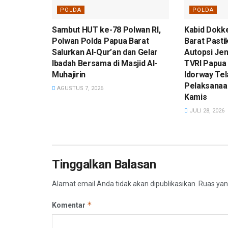
POLDA
POLDA
Sambut HUT ke-78 Polwan RI,
Kabid Dokk
Polwan Polda Papua Barat
Barat Pasti
Salurkan Al-Qur’an dan Gelar
Autopsi Je
Ibadah Bersama di Masjid Al-
TVRI Papua 
Muhajirin
Idorway Tel
Pelaksanaa
AGUSTUS 7, 2026
Kamis
JULI 28, 2026
Tinggalkan Balasan
Alamat email Anda tidak akan dipublikasikan.
Ruas yan
*
Komentar