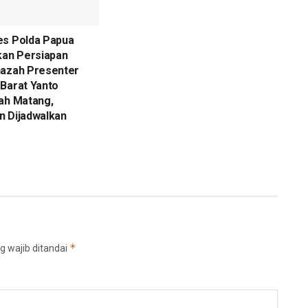
es Polda Papua
kan Persiapan
nazah Presenter
Barat Yanto
ah Matang,
n Dijadwalkan
*
g wajib ditandai