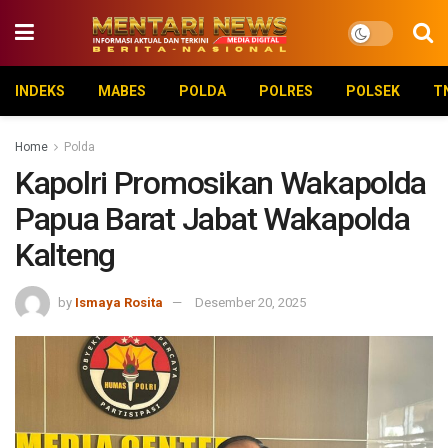
INDEKS
MABES
POLDA
POLRES
POLSEK
T
Home
Polda
Kapolri Promosikan Wakapolda
Papua Barat Jabat Wakapolda
Kalteng
by
Ismaya Rosita
Desember 20, 2025