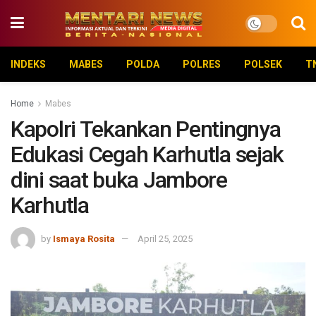
INDEKS
MABES
POLDA
POLRES
POLSEK
T
Home
Mabes
Kapolri Tekankan Pentingnya
Edukasi Cegah Karhutla sejak
dini saat buka Jambore
Karhutla
by
Ismaya Rosita
April 25, 2025