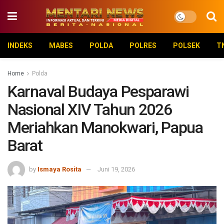
INDEKS
MABES
POLDA
POLRES
POLSEK
T
Home
Polda
Karnaval Budaya Pesparawi
Nasional XIV Tahun 2026
Meriahkan Manokwari, Papua
Barat
by
Ismaya Rosita
Juni 19, 2026