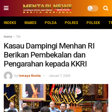
INDEKS
MABES
POLDA
POLRES
POLSEK
T
Home
TNI
Kasau Dampingi Menhan RI
Berikan Pembekalan dan
Pengarahan kepada KKRI
by
Ismaya Rosita
Januari 7, 2026