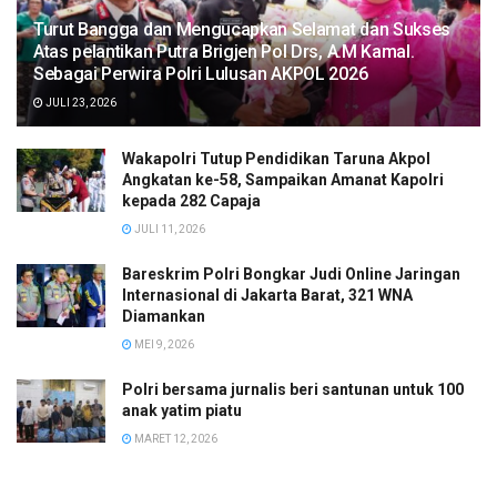
Turut Bangga dan Mengucapkan Selamat dan Sukses
Atas pelantikan Putra Brigjen Pol Drs, A.M Kamal.
Sebagai Perwira Polri Lulusan AKPOL 2026
JULI 23, 2026
Wakapolri Tutup Pendidikan Taruna Akpol
Angkatan ke-58, Sampaikan Amanat Kapolri
kepada 282 Capaja
JULI 11, 2026
Bareskrim Polri Bongkar Judi Online Jaringan
Internasional di Jakarta Barat, 321 WNA
Diamankan
MEI 9, 2026
Polri bersama jurnalis beri santunan untuk 100
anak yatim piatu
MARET 12, 2026