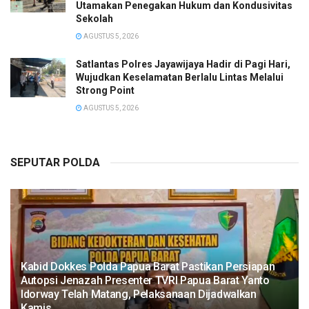
Utamakan Penegakan Hukum dan Kondusivitas
Sekolah
AGUSTUS 5, 2026
Satlantas Polres Jayawijaya Hadir di Pagi Hari,
Wujudkan Keselamatan Berlalu Lintas Melalui
Strong Point
AGUSTUS 5, 2026
SEPUTAR POLDA
Kabid Dokkes Polda Papua Barat Pastikan Persiapan
Autopsi Jenazah Presenter TVRI Papua Barat Yanto
Idorway Telah Matang, Pelaksanaan Dijadwalkan
Kamis