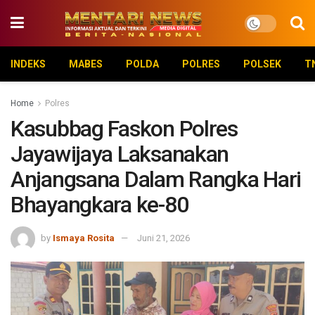
INDEKS
MABES
POLDA
POLRES
POLSEK
T
Home
Polres
Kasubbag Faskon Polres
Jayawijaya Laksanakan
Anjangsana Dalam Rangka Hari
Bhayangkara ke-80
by
Ismaya Rosita
Juni 21, 2026