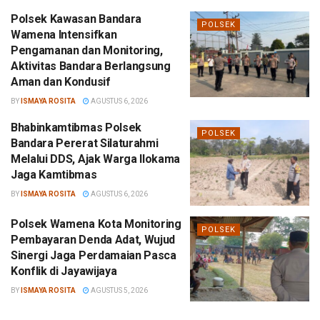
Polsek Kawasan Bandara
POLSEK
Wamena Intensifkan
Pengamanan dan Monitoring,
Aktivitas Bandara Berlangsung
Aman dan Kondusif
BY
ISMAYA ROSITA
AGUSTUS 6, 2026
Bhabinkamtibmas Polsek
POLSEK
Bandara Pererat Silaturahmi
Melalui DDS, Ajak Warga Ilokama
Jaga Kamtibmas
BY
ISMAYA ROSITA
AGUSTUS 6, 2026
Polsek Wamena Kota Monitoring
POLSEK
Pembayaran Denda Adat, Wujud
Sinergi Jaga Perdamaian Pasca
Konflik di Jayawijaya
BY
ISMAYA ROSITA
AGUSTUS 5, 2026