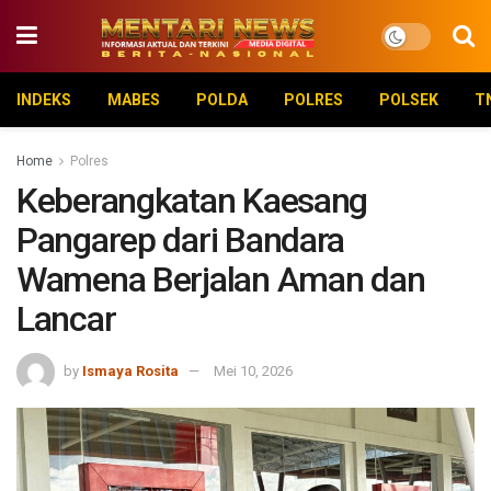
INDEKS
MABES
POLDA
POLRES
POLSEK
T
Home
Polres
Keberangkatan Kaesang
Pangarep dari Bandara
Wamena Berjalan Aman dan
Lancar
by
Ismaya Rosita
Mei 10, 2026