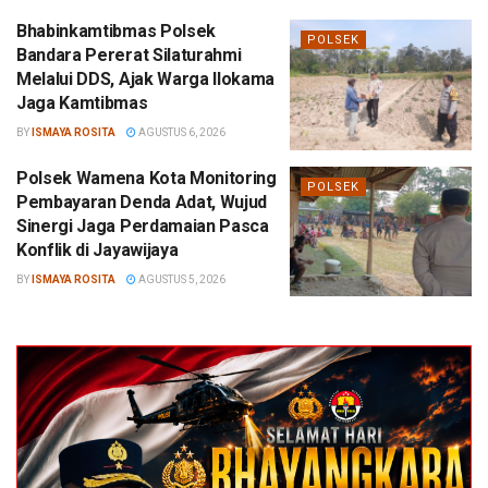
Bhabinkamtibmas Polsek
POLSEK
Bandara Pererat Silaturahmi
Melalui DDS, Ajak Warga Ilokama
Jaga Kamtibmas
BY
ISMAYA ROSITA
AGUSTUS 6, 2026
Polsek Wamena Kota Monitoring
POLSEK
Pembayaran Denda Adat, Wujud
Sinergi Jaga Perdamaian Pasca
Konflik di Jayawijaya
BY
ISMAYA ROSITA
AGUSTUS 5, 2026