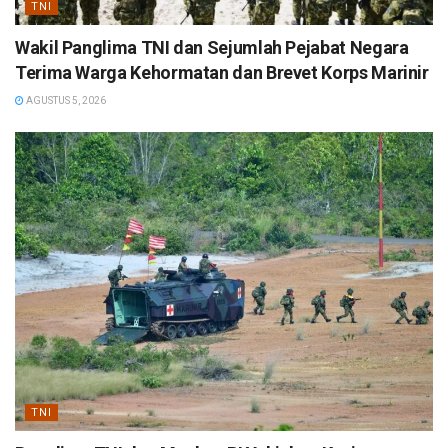
TNI
Wakil Panglima TNI dan Sejumlah Pejabat Negara
Terima Warga Kehormatan dan Brevet Korps Marinir
AGUSTUS 5, 2026
TNI