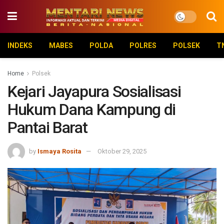
INDEKS
MABES
POLDA
POLRES
POLSEK
T
Home
Polsek
Kejari Jayapura Sosialisasi
Hukum Dana Kampung di
Pantai Barat
by
Ismaya Rosita
Oktober 29, 2025