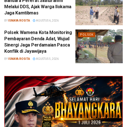
Bandara Pererat Silaturahmi
Melalui DDS, Ajak Warga Ilokama
Jaga Kamtibmas
BY
ISMAYA ROSITA
AGUSTUS 6, 2026
Polsek Wamena Kota Monitoring
POLSEK
Pembayaran Denda Adat, Wujud
Sinergi Jaga Perdamaian Pasca
Konflik di Jayawijaya
BY
ISMAYA ROSITA
AGUSTUS 5, 2026