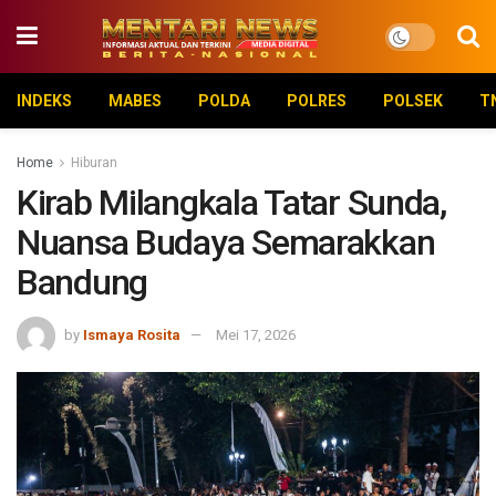
INDEKS
MABES
POLDA
POLRES
POLSEK
T
Home
Hiburan
Kirab Milangkala Tatar Sunda,
Nuansa Budaya Semarakkan
Bandung
by
Ismaya Rosita
Mei 17, 2026