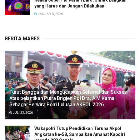
Kenali Super Flu Varian Baru, Simak Langkah
yang Harus dan Jangan Dilakukan!
JANUARI 5, 2026
BERITA MABES
Turut Bangga dan Mengucapkan Selamat dan Sukses
Atas pelantikan Putra Brigjen Pol Drs, A.M Kamal.
Sebagai Perwira Polri Lulusan AKPOL 2026
JULI 23, 2026
Wakapolri Tutup Pendidikan Taruna Akpol
Angkatan ke-58, Sampaikan Amanat Kapolri