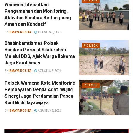
POLSEK
Wamena Intensifkan
Pengamanan dan Monitoring,
Aktivitas Bandara Berlangsung
Aman dan Kondusif
BY
ISMAYA ROSITA
AGUSTUS 6, 2026
Bhabinkamtibmas Polsek
POLSEK
Bandara Pererat Silaturahmi
Melalui DDS, Ajak Warga Ilokama
Jaga Kamtibmas
BY
ISMAYA ROSITA
AGUSTUS 6, 2026
Polsek Wamena Kota Monitoring
POLSEK
Pembayaran Denda Adat, Wujud
Sinergi Jaga Perdamaian Pasca
Konflik di Jayawijaya
BY
ISMAYA ROSITA
AGUSTUS 5, 2026