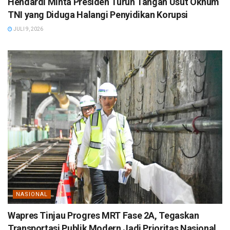
Hendardi Minta Presiden Turun Tangan Usut Oknum
TNI yang Diduga Halangi Penyidikan Korupsi
JULI 9, 2026
NASIONAL
Wapres Tinjau Progres MRT Fase 2A, Tegaskan
Transportasi Publik Modern Jadi Prioritas Nasional