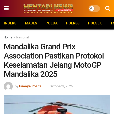
INDEKS
MABES
POLDA
POLRES
POLSEK
T
Home
Nasional
Mandalika Grand Prix
Association Pastikan Protokol
Keselamatan Jelang MotoGP
Mandalika 2025
by
Ismaya Rosita
Oktober 3, 2025