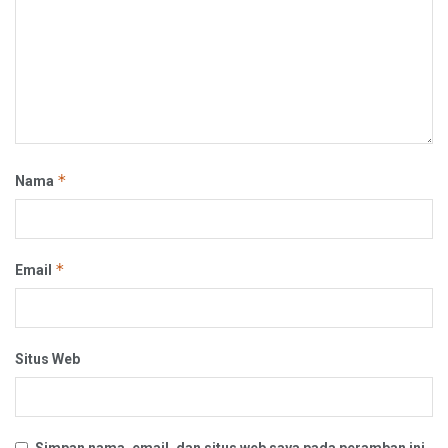
*
Nama
*
Email
Situs Web
Simpan nama, email, dan situs web saya pada peramban ini