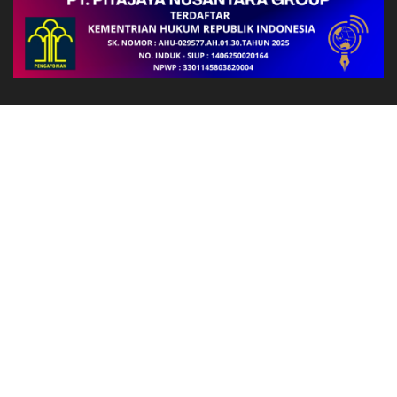
Follow Us
FAKTA
Polda Papua Barat Gelar Podcast Bersama Basarnas, BMKG,
dan Dinas Kehutanan Bahas Kesiapsiagaan Menghadapi El Niño
Polsek Kawasan Bandara Wamena Intensifkan Pengamanan
dan Monitoring, Aktivitas Bandara Berlangsung Aman dan
Kondusif